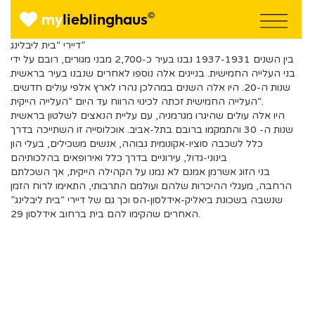
©
my
lieblinghaus
דיירי “בית ליבלינג”
בין השנים 1937-1931 נבנו בעיר כ-2,700 מבני מגורים, רובם על ידי
בני העלייה החמישית. בניינים אלה נוספו לאחרים שנבנו בעיר בראשית
שנות ה-20. היו אלה השנים במהלכן נהרו לארץ אלפי עולים חדשים.
העלייה החמישית זכתה לכינוי הרווח עד היום “העלייה הייקית“.
היו אלה עולים שהיגרו מגרמניה, עם עליית הנאצים לשלטון בראשית
שנות ה- 30 והתמקמו ברובם בתל-אביב. אוכלוסייה זו השתייכה בדרך
כלל לשכבה סוציו-אקונומית גבוהה, אנשים משכילים, בעלי הון
בינוני-גדול, עירוניים בדרך כלל ואירופאים בהלכותיהם
בני הזוג אשרמן אמנם לא נמנו על הקהילה הייקית, אך השכלתם
הרחבה, מעגלי ההיכרות שלהם ועולמם התרבותי, התאימו לרוח הזמן
שנשבה בשכונת ביאליק-אידלסון-הס וכך גם של דיירי “בית ליבלינג”
האחרים שהקימו להם בית ברחוב אידלסון 29.