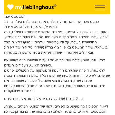
©
my
lieblinghaus
משפט אייכמן
כמעט שנה אחרי שהתחילו הילדים את דרכם ב”הדסים”, ב–11
באפריל, 1961, החל משפט אייכמן.
העמדתו של אייכמן למשפט, בפני בית המשפט המחוזי בירושלים, היה
אירוע עולמי מטלטל וחסר תקדים בעוצמתו.
המשפט סוקר
בכול אמצעי
התקשורת בעולם, על ידי עיתונאים ושדרים שהגיעו מקצוות תבל.
בישראל, שודר המשפט באופן רצוף ברדיו (שידורי טלוויזיה עוד לא היו)
ובארה”ב ואירופה – שודרו העדויות בליווי פרשנויות בטלוויזיה.
לראשונה, נשמע קולם של יותר מ-100 עדים שסיפרו בגוף ראשון את
סיפורם האישי, מעל דוכן העדים.
לראשונה, הופרה שתיקתם הרועמת והמשתקת של הניצולים. פרטים
שמעולם לא סופרו, חוויות אישיות שהוסתרו כל השנים מהבושה: הבושה
על מה שחוו, הבושה ורגשי אשם על העובדה שנותרו בחיים.
ימים ארוכים, שעות אינסוף, (משנת 1961 ועד 1962) נשמעו העדויות
ונכתבו הפרוטוקולים.
ב- 7 ביוני 1961 עלה גם יחיאל די-נור אל דוכן העדים.
די-נור הספיק לומר משפטים ספורים, לפני שהתמוטט. המלים שנאמרו,
המשפטים היחידים שהצליח לפלוט נצרבו בתודעת הציבור וקיבעו את