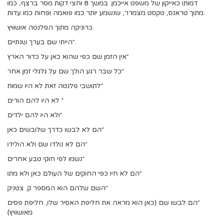
דמותו כאייקון של משפט אייכמן.
במשך 8 וחצי דקות
מסר ברצף, כמו
מתוך טראנס, טקסט מצמרר, שנשמע יותר כמו פואמה ופחות כמו עדות:
כרוניקה מתוך הפלנטה אושוויץ.
״הייתי שם בערך שנתיים.
״אין הזמן שם כפי שהוא כאן על כדור הארץ
״כל שבר רגע הולך שם על גלגלי זמן אחר
״לתושבי פלנטה זאת לא היו שמות
״ לא היו להם הורים
״ולא היו להם ילדים
״הם לא לבשו כדרך שלובשים כאן
״הם לא נולדו שם ולא הולידו
״נשמו לפי חוקי טבע אחרים
״הם לא חיו כפי החוקים של העולם כאן ולא מתו
״השם שלהם הוא המספר ק. צטניק
״הם לבשו שם (כאן הוא מראה את חליפת האסיר שלו, חליפת פסים
מאושוויץ)