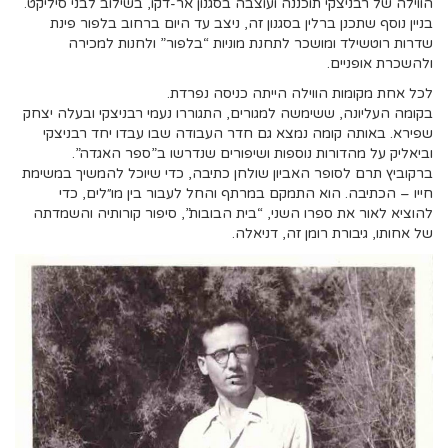
הווילה של רבניצקי תוכננה ועוצבה בסגנון אר-דקו, בשילוב לבני סיליקט.
בניין נוסף שתכנן ברלין בסגנון זה, ניצב עד היום ברחוב בלפור פינת
שדרות רוטשילד ומושכר לתחנת מוניות “בלפור” ולחנות למכירה
ולהשכרת אופניים.
לכל אחת מקומות הווילה הייתה כניסה נפרדת.
בקומה העליונה, ששימשה למגורים, התגוררו נעמי רבניצקי ובעלה יצחק
שפירא. באותה קומה נמצא גם חדר העבודה שבו עבדו יחד רבניצקי
וביאליק על מהדורות נוספות ושיפורים שנדרשו ב”ספר האגדה”.
ברקוביץ תרם לסופר האביון שולחן כתיבה, כדי שיוכל להמשיך במשימת
חייו – הכתיבה. הוא התמקם במרתף והחל לעבור בין מו״לים, כדי
להוציא לאור את ספרו השני, “בית הבובות”, סיפור קורותיה והשמדתה
של אחותו, גיבורת רומן זה, דניאלה.