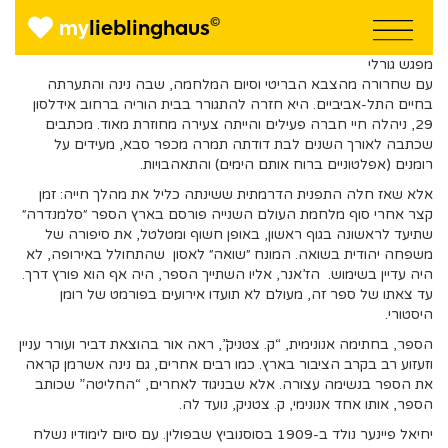
©
my
lieblinghaus
מפגש גורלי
עם שחרורה מהצבא הבריטי וסיום המלחמה, שבה נינה והתערתה
בחיים התל-אביביים. היא חזרה להתגורר בבית הוריה ברחוב אידלסון
29, ניהלה חיי חברה פעילים והייתה צעירה מחוזרת מאוד. מכתבים
שכתבה לאורך השנים לבת דודתה תמרה מכפר סבא, מעידים על
רומנים (אפלטוניים ברוח אותם הימים) והתאהבויות.
אלא שאז חלה התפנית הדרמתית ששינתה כליל את מהלך חייה: זמן
קצר אחרי סוף מלחמת העולם השנייה פורסם בארץ הספר ״סלמנדרה״
שתיעד לראשונה בגוף ראשון, באופן חשוף ומטלטל, את סיפורה של
משפחה יהודית בשואה. המונח ״שואה״ לאסון שהתחולל באירופה, לא
היה עדיין בשימוש. הז’אנר, אליו השתייך הספר, היה אף הוא פורץ דרך.
עד צאתו של ספר זה, מעולם לא תועדו אירועים בפורמט של רומן
היסטורי.
הספר, בחתימה אנונימית, “ק. צטניק”, ראה אור בהוצאת דביר ועורר עניין
וזעזוע רב בקרב הציבור בארץ. כמו רבים אחרים, גם נינה אשרמן קראה
את הספר בנשימה עצורה. אלא שבניגוד לאחרים, “החליטה” שכותב
הספר, אותו אחד אנונימי, ק. צטניק, נועד לה.
יחיאל פיינער נולד ב-1909 בסוסנוביץ שבפולין. עם סיום לימודיו נשלח