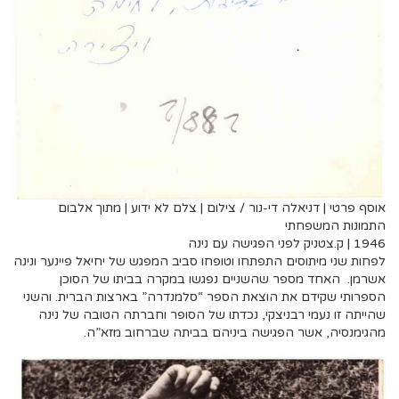
אוסף פרטי | דניאלה די-נור / צילום | צלם לא ידוע | מתוך אלבום
התמונות המשפחתי
1946 | ק.צטניק לפני הפגישה עם נינה
לפחות שני מיתוסים התפתחו וטופחו סביב המפגש של יחיאל פיינער ונינה
אשרמן. האחד מספר שהשניים נפגשו במקרה בביתו של הסוכן
הספרותי שקידם את הוצאת הספר “סלמנדרה” בארצות הברית. והשני
שהייתה זו נעמי רבניצקי, נכדתו של הסופר וחברתה הטובה של נינה
מהגימנסיה, אשר הפגישה ביניהם בביתה שברחוב מזא”ה.