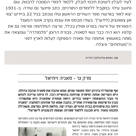
לעיר לובלין לישיבת חכמי לובלין, ללמוד לימודי הסמכה לרבנות, שם
נחשב עילוי. במקביל ללימודים התורניים, כתב פיינער גם שירה. ב-1931
יצא לאור בוורשה
ספר השירים הראשון שלו
שכתב בגיל 22 ביידיש
״צווי
און צוואנציק (לידער)״
. בעודו מבסס את עצמו בקרב אנשי המעגל
הספרותי של ורשה בפרט ופולין בכלל, פרצה המלחמה וטרפה גם את
קלפיו. הוא היה כבר נשוי לסאניה, גיבורת הרומן “סלמנדרה” שמצאה את
מותה באושוויץ. אחותה של סאניה הספיקה לעלות לארץ לפני
ה”משלוחים” וניצלה.