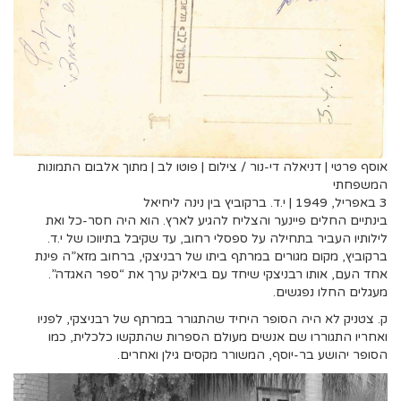
אוסף פרטי | דניאלה די-נור / צילום | פוטו לב | מתוך אלבום התמונות
המשפחתי
3 באפריל, 1949 | י.ד. ברקוביץ בין נינה ליחיאל
בינתיים החלים פיינער והצליח להגיע לארץ. הוא היה חסר-כל ואת
לילותיו העביר בתחילה על ספסלי רחוב, עד שקיבל בתיווכו של י.ד.
ברקוביץ, מקום מגורים במרתף ביתו של רבניצקי, ברחוב מזא”ה פינת
אחד העם, אותו רבניצקי שיחד עם ביאליק ערך את “ספר האגדה”.
מעגלים החלו נפגשים.
ק. צטניק לא היה הסופר היחיד שהתגורר במרתף של רבניצקי, לפניו
ואחריו התגוררו שם אנשים מעולם הספרות שהתקשו כלכלית, כמו
הסופר יהושע בר-יוסף, המשורר מקסים גילן ואחרים.