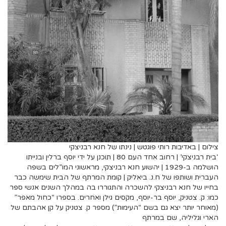
צילום | באדיבות רותי פוגטש | נינתו של חנא רבניצקי
‘בית רבניצקי’ | רחוב אחד העם 80 | תוכנן על ידי יוסף ברלין ובנייתו
הושלמה ב-1929 | יהשוע חנא רבניצקי, מראשוני המו”לים בשפה
העברית ושותפו של ח.נ. ביאליק | קומת המרתף של הבית שימשה כבר
בחייו של חנא רבניצקי להשכרה והתגוררו בה במהלך השנים אנשי ספר
כמו: ק. צטניק, יוסף בר-יוסף, מקסים גילן ואחרים. בספרו “כחול מאפר”
(מאוחר יותר יצא גם בשם “העימות”) מספר ק. צטניק על קן אהבתם של
הארי וגליליה, שם במרתף