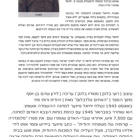
עיצוב | רועי בלנק | סטודיו בלנק / עריכה | לירון שהם בן-יוסף
מתוך הספר | “האחים גולדבלום” מאת | יהודית ורותי סיני
באוגוסט 1943 נשלח יחיאל פיינער למחנה ההשמדה אושוויץ.
הוא שוחרר בפברואר 1945 עם כניסת כוחות הצבא האדום למחנה,
עם 7,500 איש, אחרוני שברי-האדם שנותרו שם. את ספרו “סלמנדרה
– קורותיה של משפחה יהודית” – כתב פיינער ביידיש ומסר אותו לידי
אליהו גולדנברג, פעיל העלייה של הסוכנות היהודית, אותו פגש בבית
החולים באיטליה, שם אושפזו הניצולים התשושים טרם עלייתם ארצה.